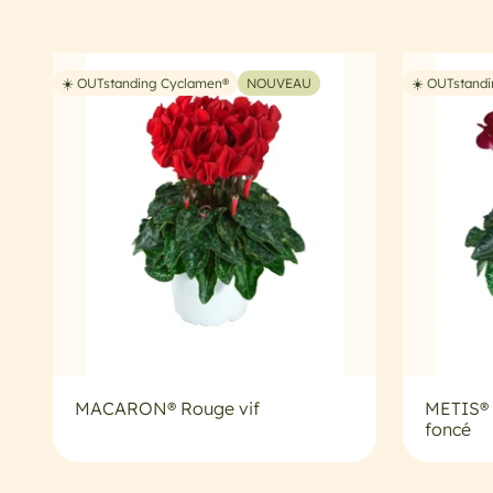
☀️ OUTstanding Cyclamen®
NOUVEAU
☀️ OUTstand
MACARON® Rouge vif
METIS®
foncé