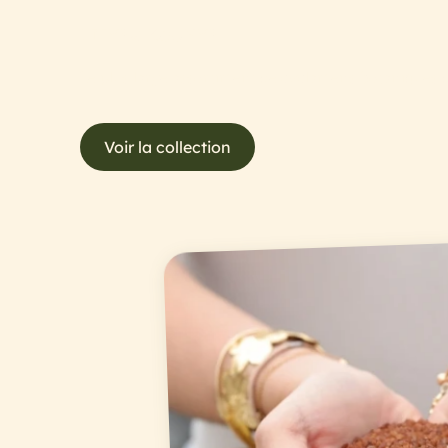
LIFY® & KOUMY®
Le plus large assortiment de cyclamens botaniques 
Voir la collection