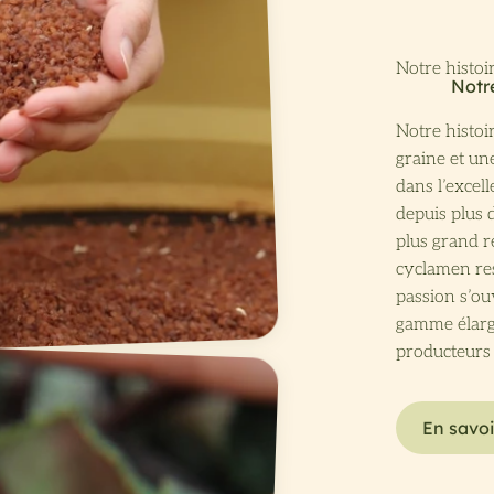
Notre histo
graine et un
dans l’excel
depuis plus 
plus grand re
cyclamen res
passion s’o
gamme élargi
producteurs 
En savoi