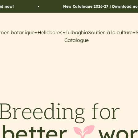
New Catalogue 2026-27 | Download now!
men botanique
Hellebores
Tulbaghia
Soutien à la culture
Catalogue
Breeding for
 better
wor