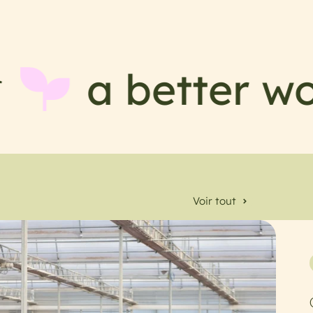
ter world
Br
Voir tout