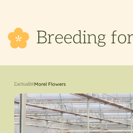
a bet
ing for