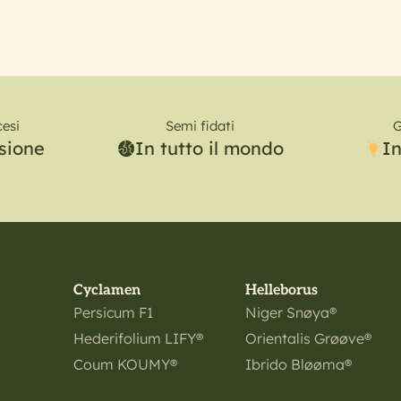
cesi
Semi fidati
G
sione
In tutto il mondo
I
Cyclamen
Helleborus
Persicum F1
Niger Snøya®
Hederifolium LIFY®
Orientalis Grøøve®
Coum KOUMY®
Ibrido Bløøma®