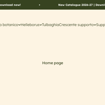
nload now!
New Catalogue 2026-27 | Download
a botanico
Helleborus
Tulbaghia
Crescente supporto
Supp