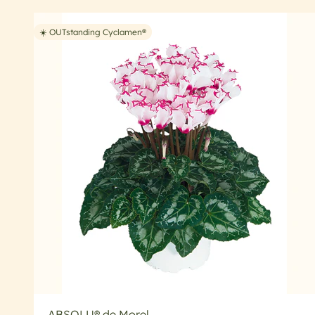
☀️ OUTstanding Cyclamen®
ABSOLU® de Morel