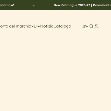
 now!
New Catalogue 2026-27 | Download now
orto del marchio
Di
Notizia
Catalogo
Cerca
Account
IT