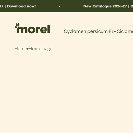
Vai al contenuto
 Download now!
New Catalogue 2026-27 | Dow
Morel Flowers
Cyclamen persicum F1
Ciclam
Home
Home page