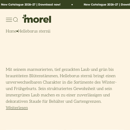
Zum Inhalt springen
New Catalogue 2026-27 | Download now!
New Catalogue 2026-27 | Downl
Morel Flowers
Menü
Suche
Home
Helleborus sternii
Mit seinem marmorierten, tief gezackten Laub und grün bis
brauntönten Blütenstämmen, Helleborus sternii bringt einen
unverwechselbaren Charakter in die Sortimente des Winter-
und Frühgeburts. Sein strukturiertes Gewohnheit und sein
immergrünes Laub machen es zu einer zuverlässigen und
dekorativen Staude für Behälter und Gartengrenzen.
• Starke, kompakte Pflanzen mit ausgezeichneter visueller
Weiterlesen
Anziehungskraft
7
• Hardy und belastbar, mit ganzjährigem Laubinteresse