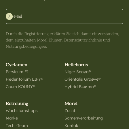
Abonnieren
E-Mail
Durch die Registrierung erklären Sie sich damit einverstanden,
dem einzuhalten Morel Blumen Datenschutzrichtlinie und
Nutzungsbedingungen.
Cyclamen
Helleborus
Persicum F1
Niger Snøya®
Hederifolium LIFY®
Orientalis Grøøve®
Coum KOUMY®
Hybrid Bløøma®
Betreuung
Morel
Wachstumstipps
Zucht
Marke
Samenverarbeitung
Tech -Team
Kontakt