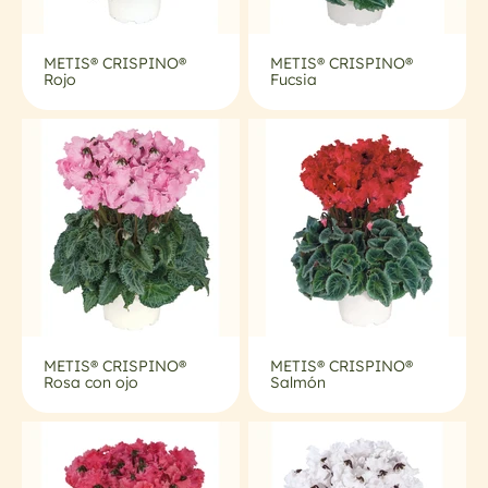
METIS® CRISPINO®
METIS® CRISPINO®
Rojo
Fucsia
METIS® CRISPINO®
METIS® CRISPINO®
Rosa con ojo
Salmón