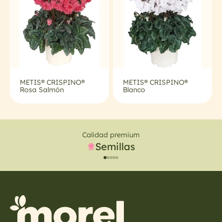
METIS® CRISPINO®
METIS® CRISPINO®
Rosa Salmón
Blanco
Calidad premium
Semillas
Ir al artículo 1
Ir al artículo 2
Ir al artículo 3
Ir al artículo 4
Ir al artículo 5