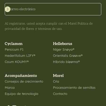
Suscribirse
Correo electrónico
Al registrarse, usted acepta cumplir con el Morel Política de
privacidad de flores y términos de uso.
Cyclamen
Helleborus
Persicum F1
Níger Snøya®
Hederifolium LIFY®
Orientalis Grøøve®
Coum KOUMY®
Híbrido bløøma®
Acompañamiento
Morel
Consejos de crecimiento
Cría
Marca
Procesamiento de semillas
Equipo de tecnología
Contacto