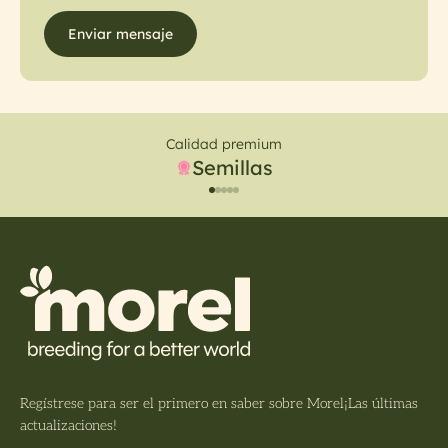
Enviar mensaje
Calidad premium
Semillas
Ir al artículo 1
Ir al artículo 2
Ir al artículo 3
Ir al artículo 4
Ir al artículo 5
Regístrese para ser el primero en saber sobre Morel¡Las últimas
actualizaciones!