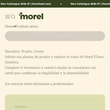
Ir al contenido
New Catalogue 2026-27 | Download now!
New Catalogue 2026-27 | Downl
Morel Flowers
Menú
Buscar
Home
Pruébalo ahora
Descubrir. Prueba. Crecer.
Solicite sus plantas de prueba y explore el valor de Morel Flores
Genética.
Complete el formulario y nuestro equipo se comunicará con
usted para confirmar la elegibilidad y la disponibilidad.
Los ensayos están destinados a profesionales.
Nombre